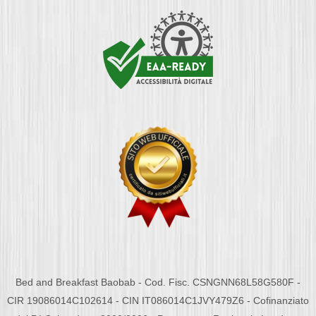
Bed and Breakfast Baobab - Cod. Fisc. CSNGNN68L58G580F -
CIR 19086014C102614 - CIN IT086014C1JVY479Z6 - Cofinanziato