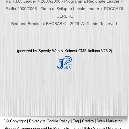
dal P.I.C. Leader + 2000/2006 - Programma Regionale Leader +
Sicilia 2000/2006 - Piano di Sviluppo Locale Leader + ROCCA DI
CERERE
Bed and Breakfast BAOBAB © - 2026. All Rights Reserved.
(powered by
Speedy Web
&
Koinext CMS Italiano
V23.2)
[
© Copyright
|
Privacy & Cookie Policy
|
Tag
|
Credits
]
Web Marketing
Piazza Armerina
powered by
Piazza Armerina
|
Italia Search
|
Network