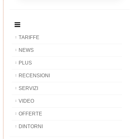
Breakfast
and
Breakfast
Breakfast
BAOBAB
Breakfast
BAOBAB
BAOBAB
BAOBAB
TARIFFE
NEWS
PLUS
RECENSIONI
SERVIZI
VIDEO
OFFERTE
DINTORNI