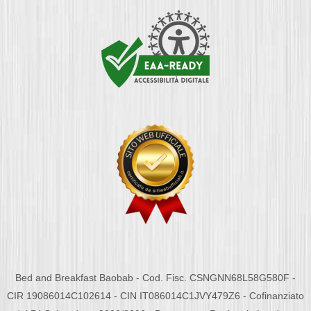
Bed and Breakfast Baobab - Cod. Fisc. CSNGNN68L58G580F -
CIR 19086014C102614 - CIN IT086014C1JVY479Z6 - Cofinanziato