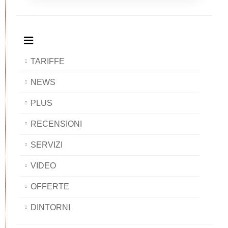
Breakfast
and
Breakfast
Breakfast
BAOBAB
Breakfast
BAOBAB
BAOBAB
BAOBAB
TARIFFE
NEWS
PLUS
RECENSIONI
SERVIZI
VIDEO
OFFERTE
DINTORNI