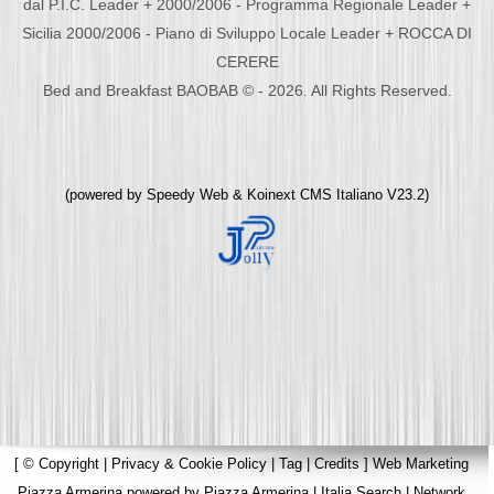
dal P.I.C. Leader + 2000/2006 - Programma Regionale Leader +
Sicilia 2000/2006 - Piano di Sviluppo Locale Leader + ROCCA DI
CERERE
Bed and Breakfast BAOBAB © - 2026. All Rights Reserved.
(powered by
Speedy Web
&
Koinext CMS Italiano
V23.2)
[
© Copyright
|
Privacy & Cookie Policy
|
Tag
|
Credits
]
Web Marketing
Piazza Armerina
powered by
Piazza Armerina
|
Italia Search
|
Network