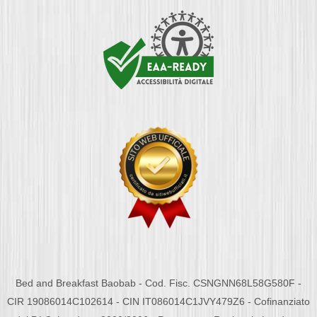
Bed and Breakfast Baobab - Cod. Fisc. CSNGNN68L58G580F -
CIR 19086014C102614 - CIN IT086014C1JVY479Z6 - Cofinanziato