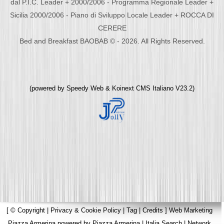
dal P.I.C. Leader + 2000/2006 - Programma Regionale Leader +
Sicilia 2000/2006 - Piano di Sviluppo Locale Leader + ROCCA DI
CERERE
Bed and Breakfast BAOBAB © - 2026. All Rights Reserved.
(powered by
Speedy Web
&
Koinext CMS Italiano
V23.2)
[
© Copyright
|
Privacy & Cookie Policy
|
Tag
|
Credits
]
Web Marketing
Piazza Armerina
powered by
Piazza Armerina
|
Italia Search
|
Network