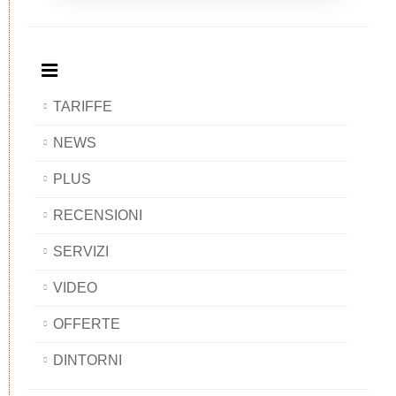
Breakfast
and
Breakfast
Breakfast
BAOBAB
Breakfast
BAOBAB
BAOBAB
BAOBAB
TARIFFE
NEWS
PLUS
RECENSIONI
SERVIZI
VIDEO
OFFERTE
DINTORNI