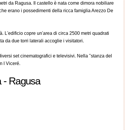
metri da Ragusa. Il castello è nata come dimora nobiliare
i che erano i possedimenti della ricca famiglia Arezzo De
ità. L'edificio copre un'area di circa 2500 metri quadrati
 da due torri laterali accoglie i visitatori.
diversi set cinematografici e televisivi. Nella "stanza del
m I Viceré.
a - Ragusa