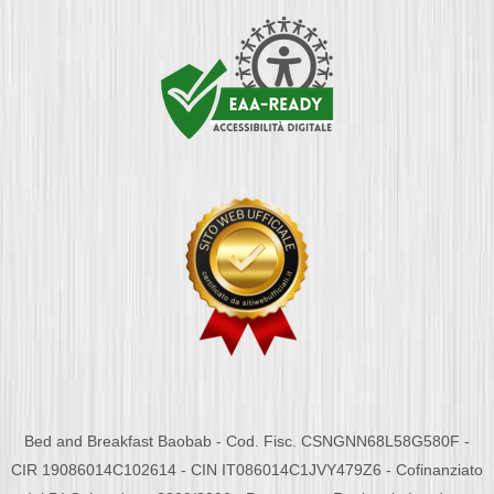
Bed and Breakfast Baobab - Cod. Fisc. CSNGNN68L58G580F -
CIR 19086014C102614 - CIN IT086014C1JVY479Z6 - Cofinanziato