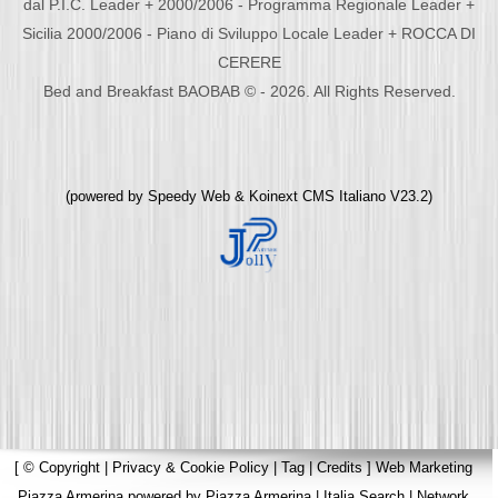
dal P.I.C. Leader + 2000/2006 - Programma Regionale Leader +
Sicilia 2000/2006 - Piano di Sviluppo Locale Leader + ROCCA DI
CERERE
Bed and Breakfast BAOBAB © - 2026. All Rights Reserved.
(powered by
Speedy Web
&
Koinext CMS Italiano
V23.2)
[
© Copyright
|
Privacy & Cookie Policy
|
Tag
|
Credits
]
Web Marketing
Piazza Armerina
powered by
Piazza Armerina
|
Italia Search
|
Network