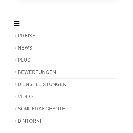
Breakfast
and
Breakfast
Breakfast
BAOBAB
Breakfast
BAOBAB
BAOBAB
BAOBAB
PREISE
NEWS
PLUS
BEWERTUNGEN
DIENSTLEISTUNGEN
VIDEO
SONDERANGEBOTE
DINTORNI