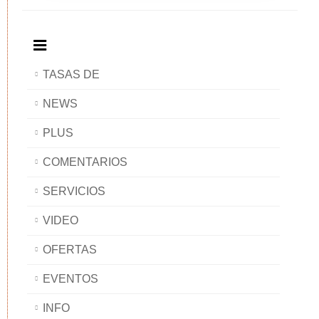
BAOBAB
Breakfast
BAOBAB
BAOBAB
BAOBAB
TASAS DE
NEWS
PLUS
COMENTARIOS
SERVICIOS
VIDEO
OFERTAS
EVENTOS
INFO