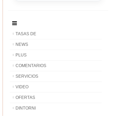
Breakfast
and
Breakfast
Breakfast
BAOBAB
Breakfast
BAOBAB
BAOBAB
BAOBAB
TASAS DE
NEWS
PLUS
COMENTARIOS
SERVICIOS
VIDEO
OFERTAS
DINTORNI