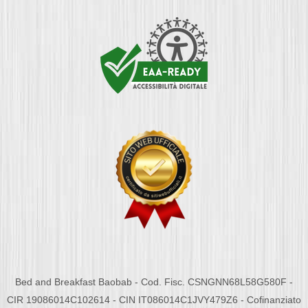
Bed and Breakfast Baobab - Cod. Fisc. CSNGNN68L58G580F -
CIR 19086014C102614 - CIN IT086014C1JVY479Z6 - Cofinanziato