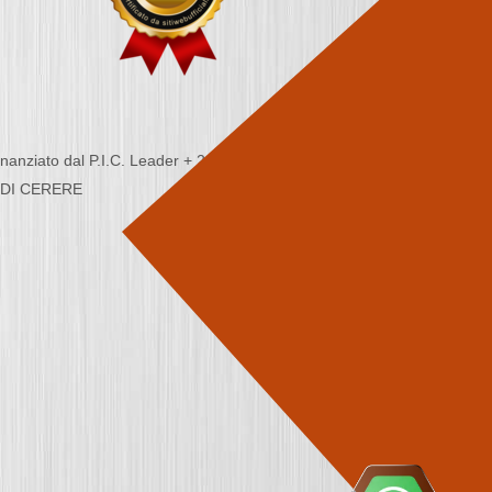
nziato dal P.I.C. Leader + 2000/2006 - Programma
CA DI CERERE