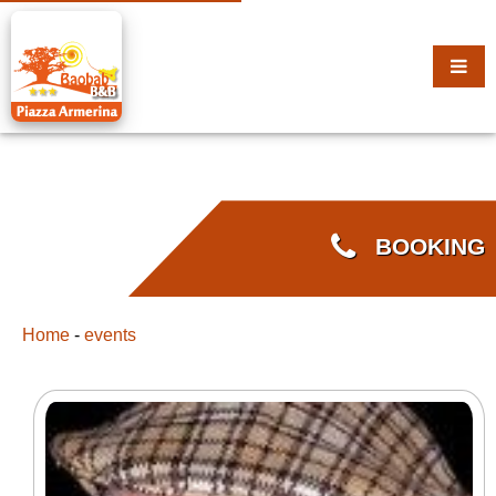
BOOKING
Home
-
events