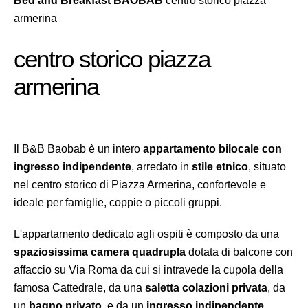
Bed and Breakfast BAOBAB
centro storico piazza
armerina
centro storico piazza
armerina
Il B&B Baobab è un intero
appartamento bilocale con
ingresso indipendente
, arredato in
stile etnico
, situato
nel centro storico di Piazza Armerina, confortevole e
ideale per famiglie, coppie o piccoli gruppi.
L'appartamento dedicato agli ospiti è composto da una
spaziosissima camera quadrupla
dotata di balcone con
affaccio su Via Roma da cui si intravede la cupola della
famosa Cattedrale, da una
saletta colazioni privata
, da
un
bagno privato
, e da un
ingresso indipendente
.