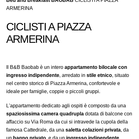
Bed and Breakfast BAOBAB
CICLISTI A PIAZZA
ARMERINA
CICLISTI A PIAZZA
ARMERINA
Il B&B Baobab è un intero
appartamento bilocale con
ingresso indipendente
, arredato in
stile etnico
, situato
nel centro storico di Piazza Armerina, confortevole e
ideale per famiglie, coppie o piccoli gruppi.
L'appartamento dedicato agli ospiti è composto da una
spaziosissima camera quadrupla
dotata di balcone con
affaccio su Via Roma da cui si intravede la cupola della
famosa Cattedrale, da una
saletta colazioni privata
, da
un
bagno privato
, e da un
ingresso indipendente
.