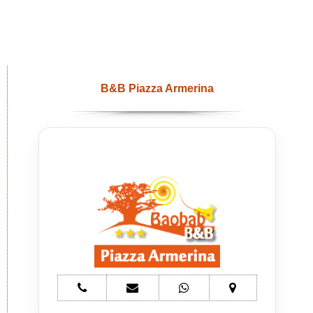
B&B Piazza Armerina
telefono
e-
whatsapp
mappa
Bed
mail
Bed
Bed