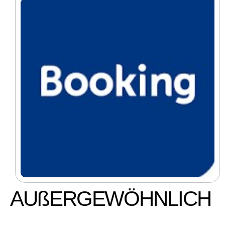
AUßERGEWÖHNLICH