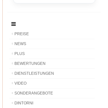
and
Bed
and
and
Breakfast
and
Breakfast
Breakfast
BAOBAB
Breakfast
BAOBAB
BAOBAB
BAOBAB
PREISE
NEWS
PLUS
BEWERTUNGEN
DIENSTLEISTUNGEN
VIDEO
SONDERANGEBOTE
DINTORNI