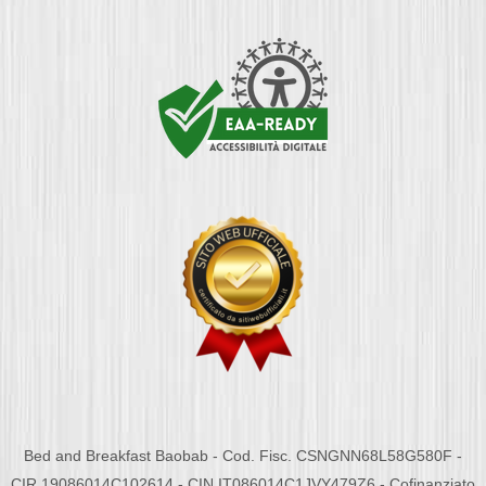
Bed and Breakfast Baobab - Cod. Fisc. CSNGNN68L58G580F -
CIR 19086014C102614 - CIN IT086014C1JVY479Z6 - Cofinanziato