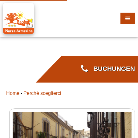
BUCHUNGEN
Home
-
Perchè sceglierci